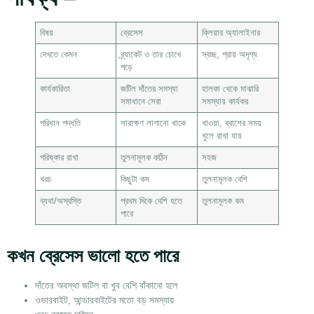
বিষয়
ব্রেসেস
ক্লিয়ার অ্যালাইনার
দেখতে কেমন
ব্র্যাকেট ও তার চোখে
স্বচ্ছ, প্রায় অদৃশ্য
পড়ে
কার্যকারিতা
জটিল দাঁতের সমস্যা
হালকা থেকে মাঝারি
সমাধানে সেরা
সমস্যায় কার্যকর
পরিধান পদ্ধতি
সারাক্ষণ লাগানো থাকে
খাওয়া, ব্রাশের সময়
খুলে রাখা যায়
পরিষ্কার রাখা
তুলনামূলক কঠিন
সহজ
খরচ
কিছুটা কম
তুলনামূলক বেশি
ব্যথা/অস্বস্তি
প্রথম দিকে বেশি হতে
তুলনামূলক কম
পারে
কখন ব্রেসেস ভালো হতে পারে
দাঁতের অবস্থা জটিল বা খুব বেশি বাঁকানো হলে
ওভারবাইট, আন্ডারবাইটের মতো বড় সমস্যায়