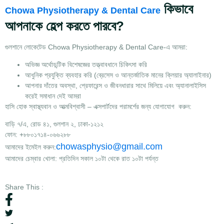
কিভাবে
Chowa Physiotherapy & Dental Care
আপনাকে হেল্প করতে পারবে?
গুলশানে লোকেটেড
Chowa Physiotherapy & Dental Care
-এ আমরা:
অভিজ্ঞ অর্থোডন্টিক বিশেষজ্ঞের তত্ত্বাবধানে চিকিৎসা করি
আধুনিক প্রযুক্তি ব্যবহার করি (ব্রেসেস ও আন্তর্জাতিক মানের ক্লিয়ার অ্যালাইনার)
আপনার দাঁতের অবস্থা, প্রেফারেন্স ও জীবনধারার সাথে মিলিয়ে এবং অ্যানালাইসিস
করেই সমাধান দেই আমরা
হাসি হোক স্বাস্থ্যবান ও আত্মবিশ্বাসী – এক্সপার্টদের পরামর্শের জন্য যোগাযোগ
করুন:
বাড়ি ৭/এ, রোড ৪১, গুলশান ২, ঢাকা-১২১২
ফোন: +৮৮০১৭১৪-০৬৬২৮৮
chowasphysio@gmail.com
আমাদের ইমেইল করুন:
আমাদের চেম্বার খোলা: প্রতিদিন সকাল ১০টা থেকে রাত ১০টা পর্যন্ত
Share This :