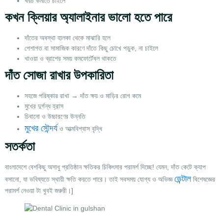
খরচ কমাতে চাইলে
কখন ক্লিয়ার অ্যালাইনার ভালো হতে পারে
দাঁতের অবস্থা হালকা থেকে মাঝারি হলে
পেশাগত বা সামাজিক কারণে দাঁতে কিছু চোখে পড়ুক, না চাইলে
খাওয়া ও ব্রাশের সময় কমফোর্টেবল থাকতে
দাঁত সোজা রাখার উপকারিতা
সহজে পরিষ্কার রাখা → দাঁত ক্ষয় ও মাড়ির রোগ কমে
মুখের দুর্গন্ধ হ্রাস
চিবানো ও উচ্চারণের উন্নতি
মুখের সৌন্দর্য
ও আত্মবিশ্বাস বৃদ্ধি
সতর্কতা
বাংলাদেশে বেশকিছু অসাধু প্রতিষ্ঠান ক্ষতিকর চিকিৎসার পরামর্শ দিচ্ছে! যেমন, দাঁত কেটে ক্যাপ
ডেন্টাল
বসানো, যা ভবিষ্যতে স্থায়ী ক্ষতি করতে পারে। তাই সবসময়
যোগ্য ও অভিজ্ঞ
বিশেষজ্ঞের
পরামর্শ নেওয়া টা খুবই জরুরী।]