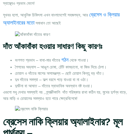
স্বাস্থ্যেও প্রভাব ফেলে!
ব্রেসেস
ও
ক্লিয়ার
সুখবর হলো, আধুনিক চিকিৎসা এখন বাংলাদেশেই সহজলভ্য, আর
অ্যালাইনারের মতো
সমাধান তো আছেই
দাঁত আঁকাবাঁকা হওয়ার সাধারণ কিছু কারণঃ
গঠন
বংশগত প্রভাব
– বাবা-মার দাঁতের
থেকে পাওয়া।
শৈশবের অভ্যাস
– আঙুল চোষা, ঠোঁট কামড়ানো, বা জিভ দিয়ে ঠেলা।
চোয়াল ও দাঁতের মাপের অসামঞ্জস্য
– ছোট চোয়াল কিন্তু বড় দাঁত।
দুধ দাঁতের সমস্যা
– অল্প বয়সে পড়ে যাওয়া বা না ওঠা।
দুর্ঘটনা বা আঘাত
– দাঁতের স্বাভাবিক অবস্থান নষ্ট হওয়া।
এগুলো শুধু দেখার সমস্যাই নয় , প্র্যাক্টিকালি দাঁত পরিষ্কার রাখা কঠিন হয়, মুখের দুর্গন্ধ বাড়ে,
আর মাড়ি ও চোয়ালের সমস্যাও হতে পারে ক্ষেত্রবিশেষে!
ব্রেসেস নাকি ক্লিয়ার অ্যালাইনার? মূল
পার্থক্য –